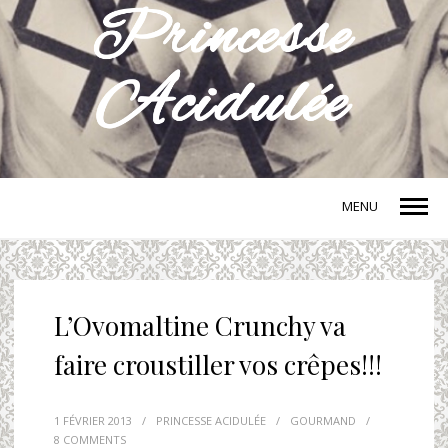
MENU
L’Ovomaltine Crunchy va
faire croustiller vos crêpes!!!
1 FÉVRIER 2013
/
PRINCESSE ACIDULÉE
/
GOURMAND
/
8 COMMENTS