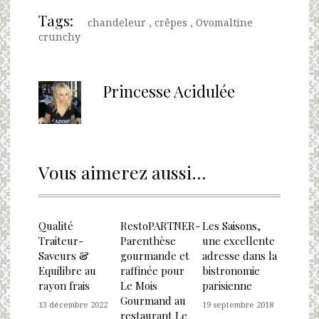
Tags:
chandeleur
,
crêpes
,
Ovomaltine
crunchy
Princesse Acidulée
Vous aimerez aussi...
Qualité
RestoPARTNER-
Les Saisons,
Traiteur-
Parenthèse
une excellente
Saveurs &
gourmande et
adresse dans la
Equilibre au
raffinée pour
bistronomie
rayon frais
Le Mois
parisienne
Gourmand au
13 décembre 2022
19 septembre 2018
restaurant Le