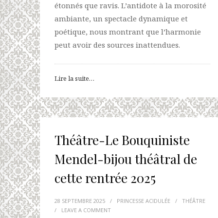
étonnés que ravis. L’antidote à la morosité
ambiante, un spectacle dynamique et
poétique, nous montrant que l’harmonie
peut avoir des sources inattendues.
Lire la suite…
Théâtre-Le Bouquiniste
Mendel-bijou théâtral de
cette rentrée 2025
28 SEPTEMBRE 2025
/
PRINCESSE ACIDULÉE
/
THÉÂTRE
/
LEAVE A COMMENT