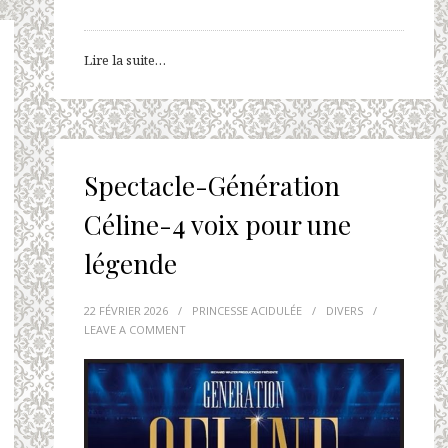
Lire la suite…
Spectacle-Génération
Céline-4 voix pour une
légende
22 FÉVRIER 2026
/
PRINCESSE ACIDULÉE
/
DIVERS
/
LEAVE A COMMENT