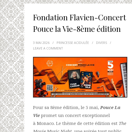
Fondation Flavien-Concert
Pouce la Vie-8ème édition
3 MAI 2026
/
PRINCESSE ACIDULÉE
/
DIVERS
/
LEAVE A COMMENT
Pour sa 8ème édition, le 5 mai,
Pouce La
Vie
promet un concert exceptionnel
à Monaco. Le thème de cette édition est
The
Movie Music
Night
, une soirée tout public