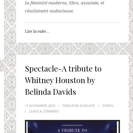
la féminité moderne, libre, assumée, et
résolument audacieuse.
Lire la suite…
Spectacle-A tribute to
Whitney Houston by
Belinda Davids
11 NOVEMBRE 2025
/
PRINCESSE ACIDULÉE
/
DIVERS
/
LEAVE A COMMENT