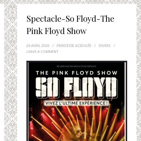
Spectacle-So Floyd-The
Pink Floyd Show
26 AVRIL 2026
/
PRINCESSE ACIDULÉE
/
DIVERS
/
LEAVE A COMMENT