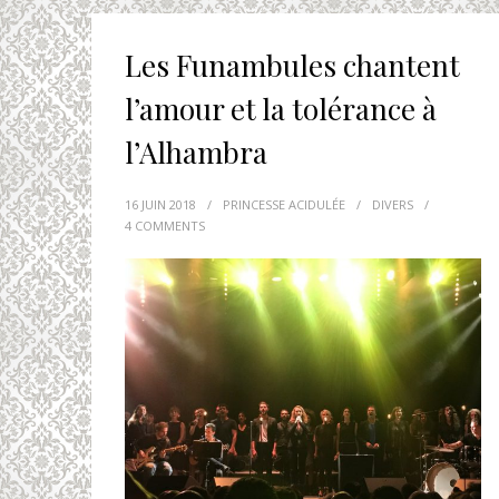
Les Funambules chantent
l’amour et la tolérance à
l’Alhambra
16 JUIN 2018
/
PRINCESSE ACIDULÉE
/
DIVERS
/
4 COMMENTS