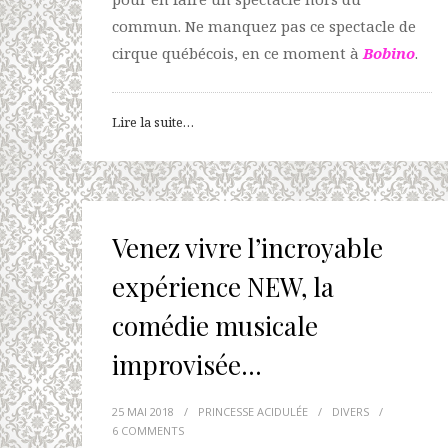
commun. Ne manquez pas ce spectacle de
cirque québécois, en ce moment à
Bobino
.
Lire la suite…
Venez vivre l’incroyable
expérience NEW, la
comédie musicale
improvisée…
25 MAI 2018
/
PRINCESSE ACIDULÉE
/
DIVERS
/
6 COMMENTS