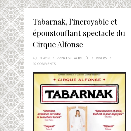
Tabarnak, l’incroyable et
époustouflant spectacle du
Cirque Alfonse
4 JUIN 2018
/
PRINCESSE ACIDULÉE
/
DIVERS
/
10 COMMENTS