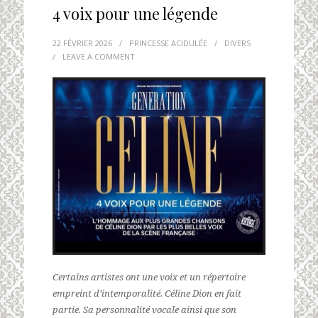
4 voix pour une légende
22 FÉVRIER 2026
/
PRINCESSE ACIDULÉE
/
DIVERS
/
LEAVE A COMMENT
Certains artistes ont une voix et un répertoire
empreint d’intemporalité. Céline Dion en fait
partie. Sa personnalité vocale ainsi que son