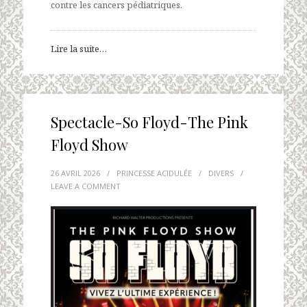
contre les cancers pédiatriques.
Lire la suite…
Spectacle-So Floyd-The Pink
Floyd Show
26 AVRIL 2026
/
PRINCESSE ACIDULÉE
/
DIVERS
/
LEAVE A COMMENT