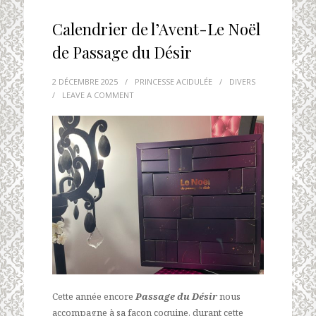
Calendrier de l’Avent-Le Noël
de Passage du Désir
2 DÉCEMBRE 2025
/
PRINCESSE ACIDULÉE
/
DIVERS
/
LEAVE A COMMENT
Cette année encore
Passage du Désir
nous
accompagne à sa façon coquine, durant cette