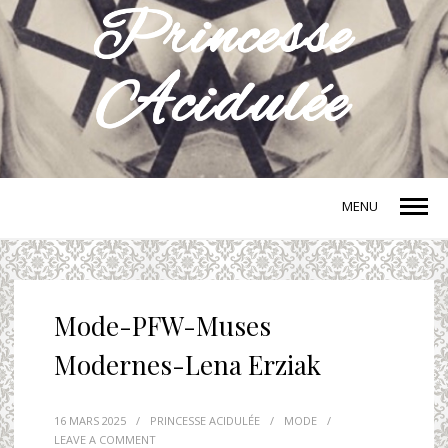
MENU
Mode-PFW-Muses
Modernes-Lena Erziak
16 MARS 2025
/
PRINCESSE ACIDULÉE
/
MODE
/
LEAVE A COMMENT