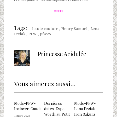
*****
Tags:
haute couture
,
Henry Samuel
,
Lena
Erziak
,
PFW
,
pfw25
Princesse Acidulée
Vous aimerez aussi...
Mode-PFW-
Dernières
Mode-PFW-
Inclover-Gaudi
dates-Expo
Lena Erziak-
Worth au Petit
Iron Sakura
1 mars 2026