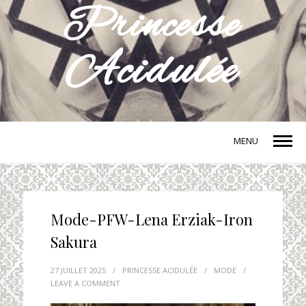
MENU
Mode-PFW-Lena Erziak-Iron
Sakura
27 JUILLET 2025
/
PRINCESSE ACIDULÉE
/
MODE
/
LEAVE A COMMENT