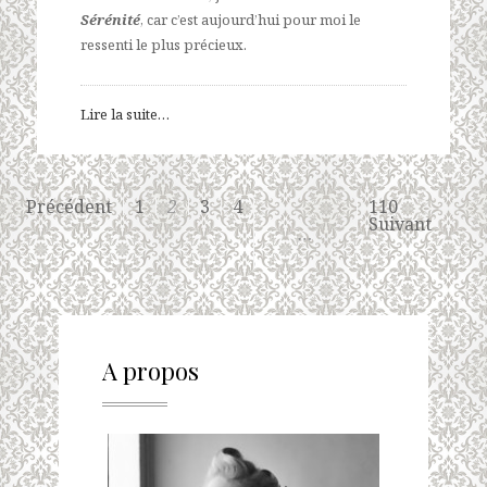
Sérénité
, car c’est aujourd’hui pour moi le
ressenti le plus précieux.
Lire la suite…
Précédent
1
2
3
4
110
Suivant
…
A propos