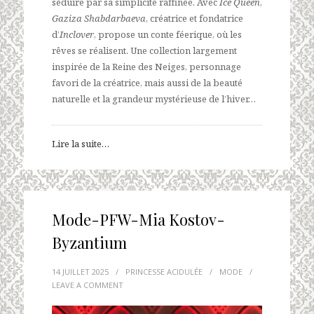
séduire par sa simplicité raffinée. Avec
Ice Queen
,
Gaziza Shabdarbaeva
, créatrice et fondatrice
d’
Inclover
, propose un conte féerique, où les
rêves se réalisent. Une collection largement
inspirée de la Reine des Neiges, personnage
favori de la créatrice, mais aussi de la beauté
naturelle et la grandeur mystérieuse de l’hiver…
Lire la suite…
Mode-PFW-Mia Kostov-
Byzantium
14 JUILLET 2025
/
PRINCESSE ACIDULÉE
/
MODE
/
LEAVE A COMMENT