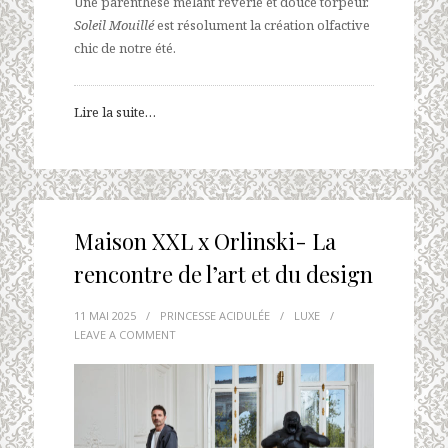
Une parenthèse mêlant rêverie et douce torpeur.
Soleil Mouillé
est résolument la création olfactive
chic de notre été.
Lire la suite…
Maison XXL x Orlinski- La
rencontre de l’art et du design
11 MAI 2025
/
PRINCESSE ACIDULÉE
/
LUXE
/
LEAVE A COMMENT