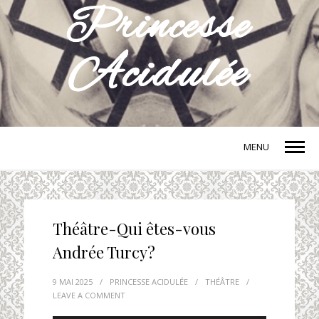
MENU
Théâtre-Qui êtes-vous
Andrée Turcy?
9 MAI 2025
/
PRINCESSE ACIDULÉE
/
THÉÂTRE
/
LEAVE A COMMENT