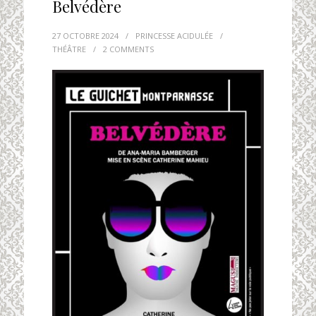
Belvédère
27 OCTOBRE 2024
/
PRINCESSE ACIDULÉE
/
THÉÂTRE
/
2 COMMENTS