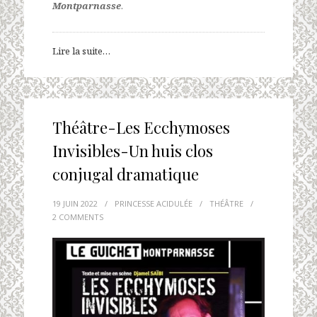
Montparnasse
.
Lire la suite…
Théâtre-Les Ecchymoses
Invisibles-Un huis clos
conjugal dramatique
19 JUIN 2022
/
PRINCESSE ACIDULÉE
/
THÉÂTRE
/
2 COMMENTS