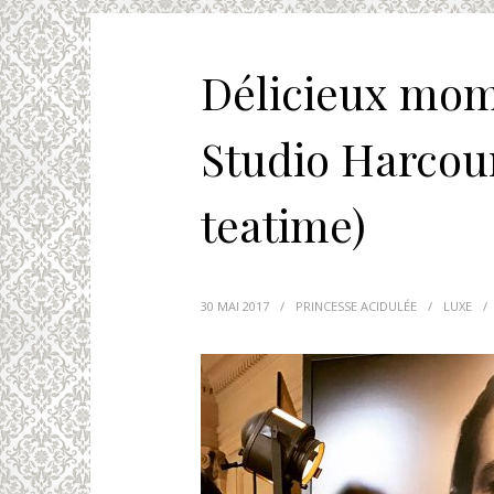
Délicieux mom
Studio Harcour
teatime)
30 MAI 2017
/
PRINCESSE ACIDULÉE
/
LUXE
/