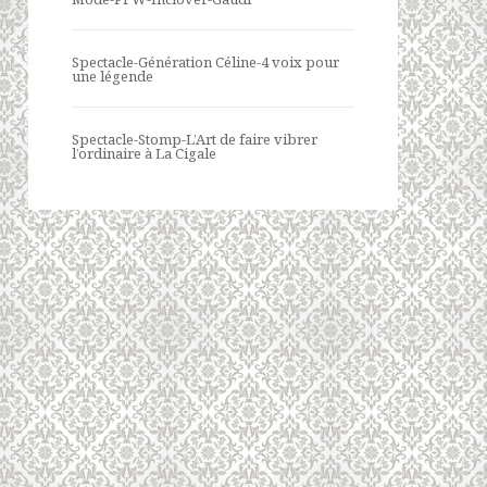
Spectacle-Génération Céline-4 voix pour
une légende
Spectacle-Stomp-L’Art de faire vibrer
l’ordinaire à La Cigale