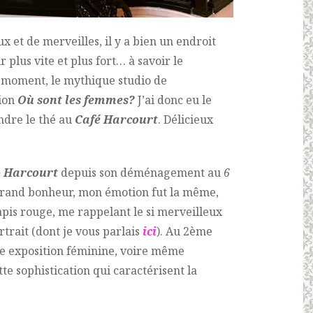
x et de merveilles, il y a bien un endroit
 plus vite et plus fort… à savoir le
e moment, le mythique studio de
tion
Où sont les femmes?
J’ai donc eu le
endre le thé au
Café Harcourt
. Délicieux
o Harcourt
depuis son déménagement au
6
grand bonheur, mon émotion fut la même,
apis rouge, me rappelant le si merveilleux
trait (dont je vous parlais
ici
). Au 2ème
e exposition féminine, voire même
tte sophistication qui caractérisent la