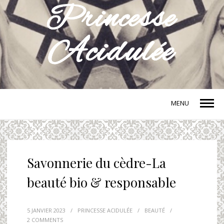
MENU
Savonnerie du cèdre-La
beauté bio & responsable
5 JANVIER 2023
/
PRINCESSE ACIDULÉE
/
BEAUTÉ
/
2 COMMENTS