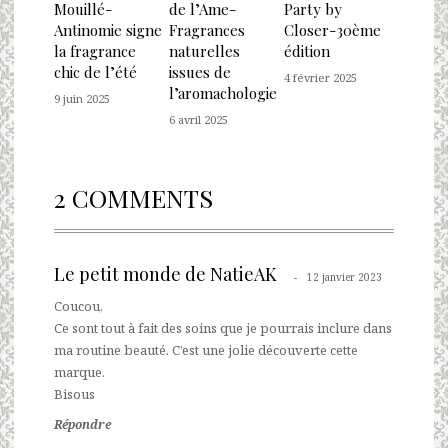
Mouillé-
de l’Ame-
Party by
Antinomie signe
Fragrances
Closer-30ème
la fragrance
naturelles
édition
chic de l’été
issues de
4 février 2025
l’aromachologie
9 juin 2025
6 avril 2025
2 COMMENTS
Le petit monde de NatieAK
12 janvier 2023
Coucou,
Ce sont tout à fait des soins que je pourrais inclure dans
ma routine beauté. C’est une jolie découverte cette
marque.
Bisous
Répondre