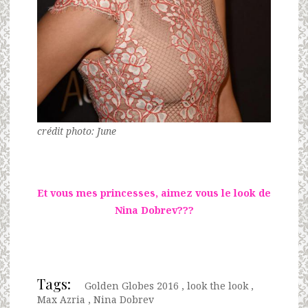
crédit photo: June
Et vous mes princesses, aimez vous le look de
Nina Dobrev???
Tags:
Golden Globes 2016
,
look the look
,
Max Azria
,
Nina Dobrev