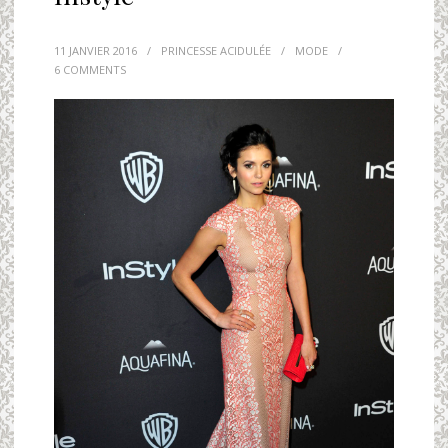
11 JANVIER 2016
/
PRINCESSE ACIDULÉE
/
MODE
/
6 COMMENTS