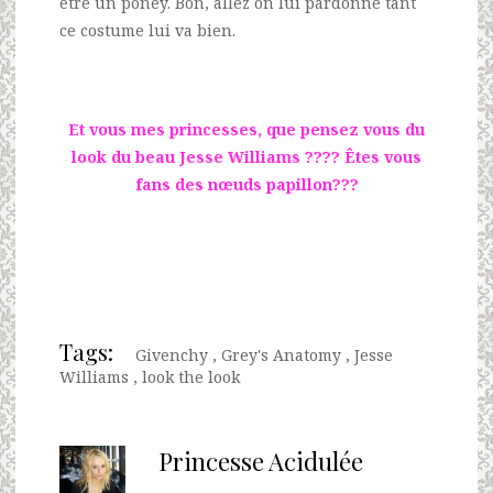
être un poney. Bon, allez on lui pardonne tant
ce costume lui va bien.
Et vous mes princesses, que pensez vous du
look du beau Jesse Williams ???? Êtes vous
fans des nœuds papillon???
Tags:
Givenchy
,
Grey's Anatomy
,
Jesse
Williams
,
look the look
Princesse Acidulée