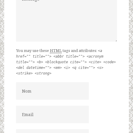
You may use these
HTML
tags and attributes:
<a
href="" title=""> <abbr title=""> <acronym
title=""> <b> <blockquote cite=""> <cite> <code>
<del datetime=""> <em> <i> <q cite=""> <s>
<strike> <strong>