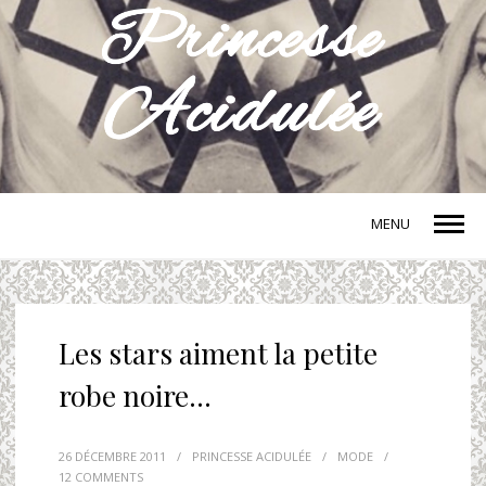
MENU
Les stars aiment la petite
robe noire…
26 DÉCEMBRE 2011
/
PRINCESSE ACIDULÉE
/
MODE
/
12 COMMENTS