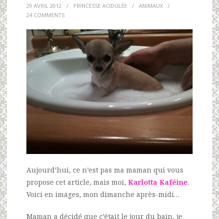
29 AVRIL 2012
/
PRINCESSE ACIDULÉE
/
ANIMAUX
/
24 COMMENTS
Aujourd’hui, ce n’est pas ma maman qui vous
propose cet article, mais moi,
Karlotta Kaféine
.
Voici en images, mon dimanche après-midi…
Maman a décidé que c’était le jour du bain, je