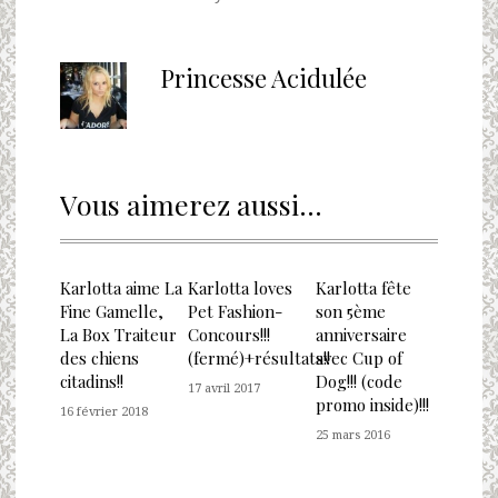
Princesse Acidulée
Vous aimerez aussi...
Karlotta aime La
Karlotta loves
Karlotta fête
Fine Gamelle,
Pet Fashion-
son 5ème
La Box Traiteur
Concours!!!
anniversaire
des chiens
(fermé)+résultats!!
avec Cup of
citadins!!
Dog!!! (code
17 avril 2017
promo inside)!!!
16 février 2018
25 mars 2016