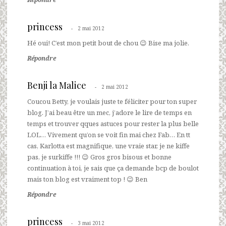
princess
2 mai 2012
Hé oui! C’est mon petit bout de chou 😉 Bise ma jolie.
Répondre
Benji la Malice
2 mai 2012
Coucou Betty, je voulais juste te féliciter pour ton super
blog. J’ai beau être un mec, j’adore le lire de temps en
temps et trouver qques astuces pour rester la plus belle
LOL… Vivement qu’on se voit fin mai chez Fab… En tt
cas, Karlotta est magnifique, une vraie star, je ne kiffe
pas, je surkiffe !!! 😉 Gros gros bisous et bonne
continuation à toi, je sais que ça demande bcp de boulot
mais ton blog est vraiment top ! 😉 Ben
Répondre
princess
3 mai 2012