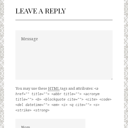
LEAVE A REPLY
You may use these
HTML
tags and attributes:
<a
href="" title=""> <abbr title=""> <acronym
title=""> <b> <blockquote cite=""> <cite> <code>
<del datetime=""> <em> <i> <q cite=""> <s>
<strike> <strong>