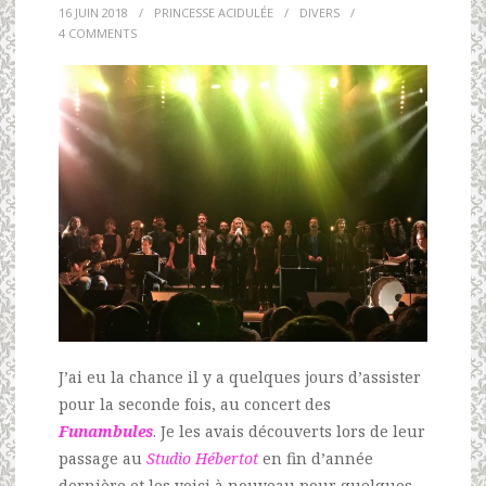
16 JUIN 2018
/
PRINCESSE ACIDULÉE
/
DIVERS
/
4 COMMENTS
J’ai eu la chance il y a quelques jours d’assister
pour la seconde fois, au concert des
Funambules
. Je les avais découverts lors de leur
passage au
Studio Hébertot
en fin d’année
dernière et les voici à nouveau pour quelques