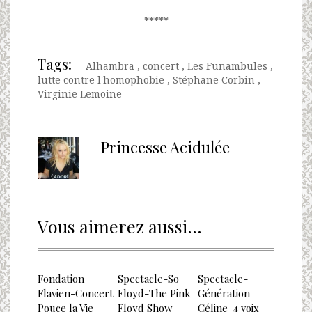
*****
Tags:
Alhambra
,
concert
,
Les Funambules
,
lutte contre l'homophobie
,
Stéphane Corbin
,
Virginie Lemoine
Princesse Acidulée
Vous aimerez aussi...
Fondation
Spectacle-So
Spectacle-
Flavien-Concert
Floyd-The Pink
Génération
Pouce la Vie-
Floyd Show
Céline-4 voix