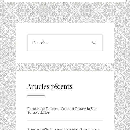
Articles récents
Fondation Flavien-Concert Pouce la Vie-
8ème édition
Spectacle-So Floyd-The Pink Floyd Show