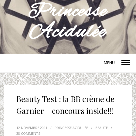
MENU
Beauty Test : la BB crème de
Garnier + concours inside!!!
12 NOVEMBRE 2011
/
PRINCESSE ACIDULÉE
/
BEAUTÉ
/
38 COMMENTS