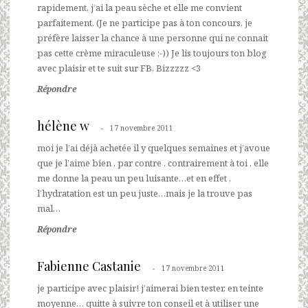
rapidement, j’ai la peau sèche et elle me convient
parfaitement. (Je ne participe pas à ton concours, je
préfère laisser la chance à une personne qui ne connait
pas cette crème miraculeuse ;-)) Je lis toujours ton blog
avec plaisir et te suit sur FB, Bizzzzz <3
Répondre
hélène w
17 novembre 2011
moi je l’ai déjà achetée il y quelques semaines et j’avoue
que je l’aime bien , par contre , contrairement à toi , elle
me donne la peau un peu luisante…et en effet ,
l’hydratation est un peu juste…mais je la trouve pas
mal…
Répondre
Fabienne Castanie
17 novembre 2011
je participe avec plaisir! j’aimerai bien tester, en teinte
moyenne… quitte à suivre ton conseil et à utiliser une