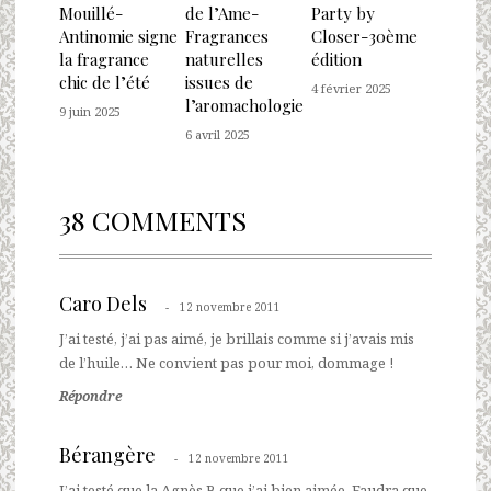
Mouillé-
de l’Ame-
Party by
Antinomie signe
Fragrances
Closer-30ème
la fragrance
naturelles
édition
chic de l’été
issues de
4 février 2025
l’aromachologie
9 juin 2025
6 avril 2025
38 COMMENTS
Caro Dels
12 novembre 2011
J’ai testé, j’ai pas aimé, je brillais comme si j’avais mis
de l’huile… Ne convient pas pour moi, dommage !
Répondre
Bérangère
12 novembre 2011
J’ai testé que la Agnès B que j’ai bien aimée. Faudra que