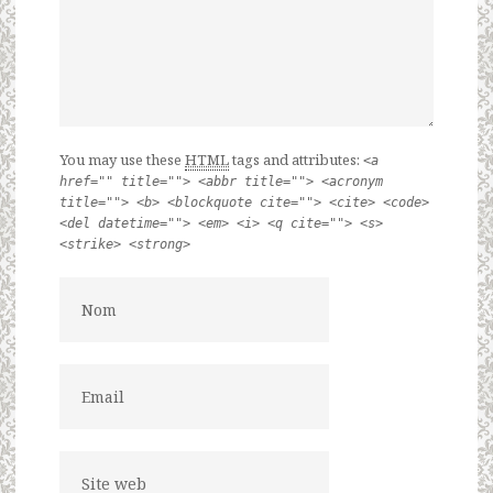
You may use these
HTML
tags and attributes:
<a
href="" title=""> <abbr title=""> <acronym
title=""> <b> <blockquote cite=""> <cite> <code>
<del datetime=""> <em> <i> <q cite=""> <s>
<strike> <strong>