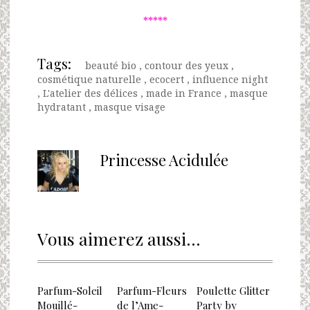
*****
Tags:
beauté bio
,
contour des yeux
,
cosmétique naturelle
,
ecocert
,
influence night
,
L'atelier des délices
,
made in France
,
masque
hydratant
,
masque visage
Princesse Acidulée
Vous aimerez aussi...
Parfum-Soleil
Parfum-Fleurs
Poulette Glitter
Mouillé-
de l’Ame-
Party by