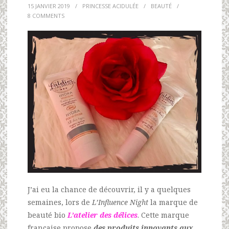
15 JANVIER 2019
/
PRINCESSE ACIDULÉE
/
BEAUTÉ
/
8 COMMENTS
J’ai eu la chance de découvrir, il y a quelques
semaines, lors de
L’Influence Night
la marque de
beauté bio
L’atelier des délices
. Cette marque
française propose
des produits innovants aux