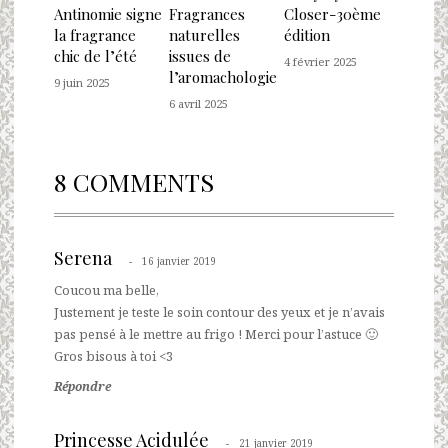
Antinomie signe
Fragrances
Closer-30ème
la fragrance
naturelles
édition
chic de l’été
issues de
4 février 2025
l’aromachologie
9 juin 2025
6 avril 2025
8 COMMENTS
Serena
16 janvier 2019
Coucou ma belle,
Justement je teste le soin contour des yeux et je n’avais
pas pensé à le mettre au frigo ! Merci pour l’astuce 🙂
Gros bisous à toi <3
Répondre
Princesse Acidulée
21 janvier 2019