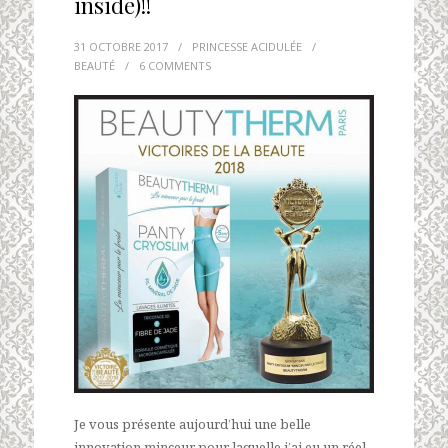
inside)!!
31 OCTOBRE 2017
/
PRINCESSE ACIDULÉE
/
BEAUTÉ
/
6 COMMENTS
Je vous présente aujourd’hui une belle
innovation minceur pour laquelle j’ai eu un réel