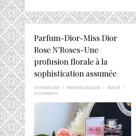
Parfum-Dior-Miss Dior
Rose N’Roses-Une
profusion florale à la
sophistication assumée
11 FÉVRIER 2020
/
PRINCESSE ACIDULÉE
/
BEAUTÉ
/
12 COMMENTS