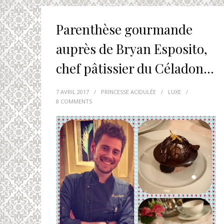
Parenthèse gourmande
auprès de Bryan Esposito,
chef pâtissier du Céladon…
7 AVRIL 2017
/
PRINCESSE ACIDULÉE
/
LUXE
/
8 COMMENTS