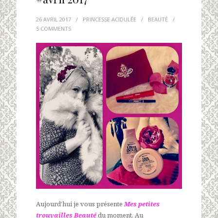
26 AVRIL 2017
/
PRINCESSE ACIDULÉE
/
BEAUTÉ
/
5 COMMENTS
Aujourd’hui je vous présente
Mes petites
trouvailles Beauté
du moment. Au