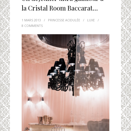
la Cristal Room Baccarat…
1 MARS 2013
/
PRINCESSE ACIDULÉE
/
LUXE
/
8 COMMENTS