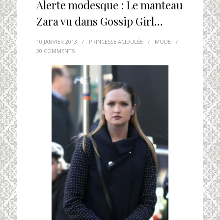
Alerte modesque : Le manteau
Zara vu dans Gossip Girl…
10 JANVIER 2013
/
PRINCESSE ACIDULÉE
/
MODE
/
20 COMMENTS