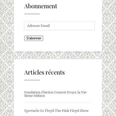
Abonnement
S'abonner
Articles récents
Fondation Flavien-Concert Pouce la Vie-
8ème édition
Spectacle-So Floyd-The Pink Floyd Show