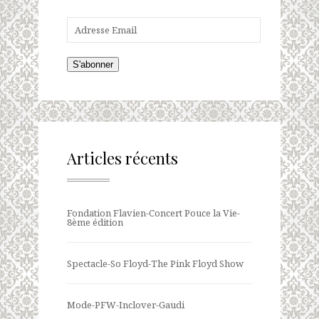
S'abonner
Articles récents
Fondation Flavien-Concert Pouce la Vie-
8ème édition
Spectacle-So Floyd-The Pink Floyd Show
Mode-PFW-Inclover-Gaudi