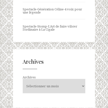
Spectacle-Génération Céline-4 voix pour
une légende
Spectacle-Stomp-L’Art de faire vibrer
l’ordinaire à La Cigale
Archives
Archives