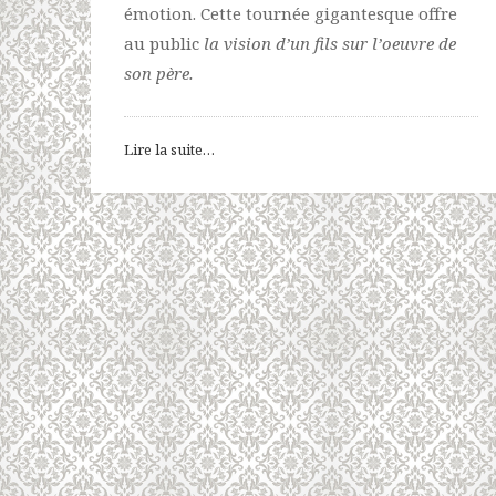
émotion. Cette tournée gigantesque offre
au public
la vision d’un fils sur l’oeuvre de
son père.
Lire la suite…