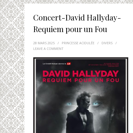
Concert-David Hallyday-
Requiem pour un Fou
28 MARS 2025
/
PRINCESSE ACIDULÉE
/
DIVERS
/
LEAVE A COMMENT