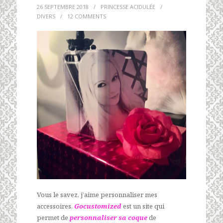
26 SEPTEMBRE 2018
/
PRINCESSE ACIDULÉE
/
DIVERS
/
12 COMMENTS
Vous le savez, j’aime personnaliser mes
accessoires,
Gocustomized
est un site qui
permet de
personnaliser sa coque
de