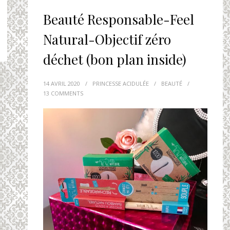
Beauté Responsable-Feel
Natural-Objectif zéro
déchet (bon plan inside)
14 AVRIL 2020
/
PRINCESSE ACIDULÉE
/
BEAUTÉ
/
13 COMMENTS