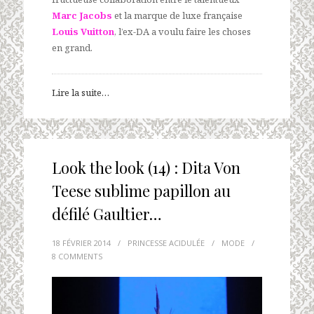
Marc Jacobs
et la marque de luxe française
Louis Vuitton
, l’ex-DA a voulu faire les choses
en grand.
Lire la suite…
Look the look (14) : Dita Von
Teese sublime papillon au
défilé Gaultier…
18 FÉVRIER 2014
/
PRINCESSE ACIDULÉE
/
MODE
/
8 COMMENTS