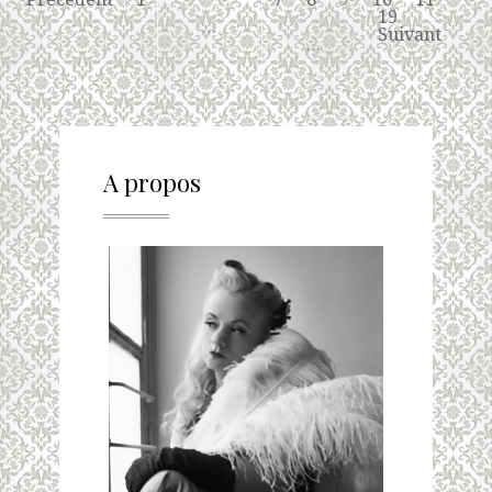
19
…
Suivant
…
A propos