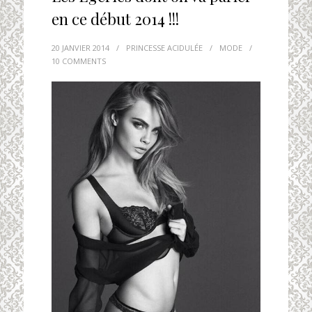
en ce début 2014 !!!
20 JANVIER 2014
/
PRINCESSE ACIDULÉE
/
MODE
/
10 COMMENTS